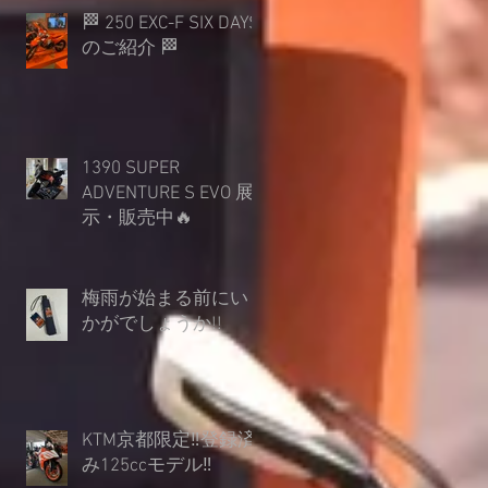
🏁 250 EXC-F SIX DAYS
のご紹介 🏁
1390 SUPER
ADVENTURE S EVO 展
示・販売中🔥
梅雨が始まる前にい
かがでしょうか︎!!
KTM京都限定‼登録済
み125ccモデル‼