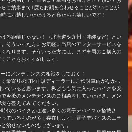
業者を利用してご自宅まで車両をお届けさせて頂いてお
からご納車まで1度もお顔を合わせることがないことが
の時にお越しいただけると私たちも嬉しいです！
行ける距離じゃない！（北海道や九州・沖縄など）とい
す。そういった方にお気軽に当店のアフターサービスを
しくなります。そういった方には、まず車両のご購入の
だくことをおすすめします。
ラーにメンテナンスの相談をしておく！
く最寄りのKTM正規ディーラーにご検討車両がなかっ
頂いていると思います。私どもも気に入ったバイクを安
ので今後のメンテナンスのご相談をしていただき、メン
環境を整えてみてください。
ー時代のバイクとは違い多くの電子デバイスが搭載さ
なっているものが多く存在します。電子デバイスのエラ
いと治せないものもございます。