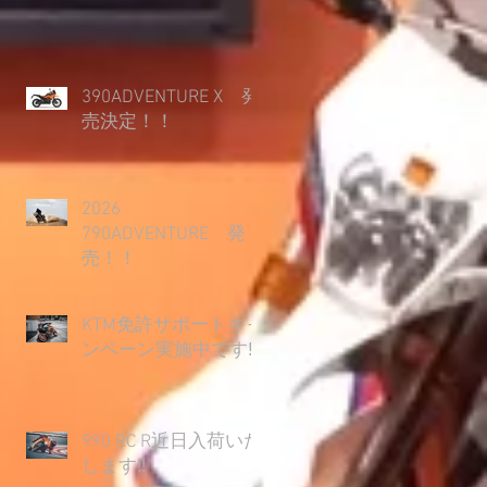
390ADVENTURE X 発
売決定！！
2026
790ADVENTURE 発
売！！
KTM免許サポートキャ
ンペーン実施中です‼
990 RC R近日入荷いた
します‼