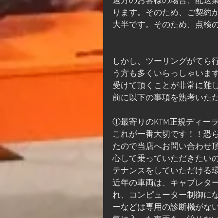
遠方のお客様の場合、配送
ります。そのため、ご契約
大半です。そのため、点検
しかし、ツーリングがてら
う方も多くいらっしゃいま
受けて頂くことが非常に難
前に以下の事項を熟考いた
①最寄りのKTM正規ディー
これが一番大切です！！恐ら
たので当店へお問い合わせ
心して乗っていただきたい
テナンスをしていただける
近年の車両は、キャブレタ
れ、コンピューター制御に
ーなどは専用の診断機がな