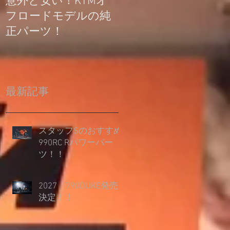
意外と安い！KTMオ
公道走行不可モデル
フロードモデルの純
の登録について
正パーツ！
最新記事
スタッフSのおすすめ
990RC Rパワーパー
ツ！！
2027 790DUKE発売
決定！！