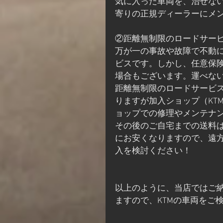
気に入った車両を、治せな
寄りの正規ディーラーにメ
②距離無制限のロードサー
万が一の事故や故障で不動
ビスです。しかし、任意保険
場合もございます。運べな
距離無制限のロードサービ
りますが加入ショップ（KT
ョップでの修理やメンテナ
その後のご自宅までの送料
にお安くなりますので、遠
入を検討ください！
以上のように、当店ではご
ますので、KTMの車両をご