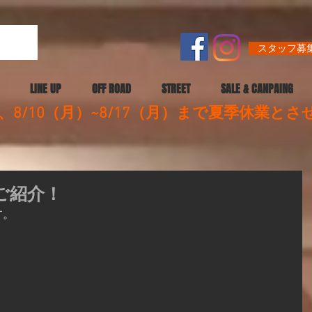
スタッフ募集
LINE UP
OFF ROAD
STREET
SALE & CANPAING
8/10（月）~8/17（月）まで夏季休業と
ご紹介！
す。