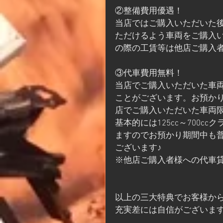
②整備費用優遇！
当店ではご購入いただいた
ただけるよう車両をご購入
の際の工賃等は他店ご購入
③代車費用無料！
当店でご購入いただいた車
ことがございます。お預か
店でご購入いただいた車両
基本的には125cc～700cc
ますのでお預かり期間中も
ございます♪
※他店ご購入者様への代車
以上の三大特典でお客様か
充実差には自信がございま