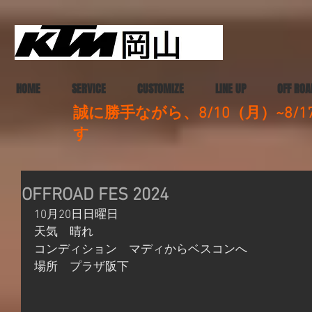
HOME
SERVICE
CUSTOMIZE
LINE UP
OFF ROA
誠に勝手ながら、8/10（月）~8
す
OFFROAD FES 2024
10月20日日曜日
天気　晴れ
コンディション　マディからベスコンへ
場所　プラザ阪下