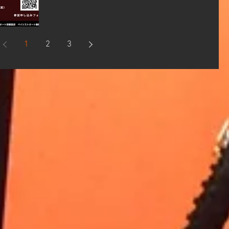
様向け にオフロードイベントを開催いたしま
す！！！ 気になる日時は、 10月20日（ 日 ）
内容ですが、...
1
2
3