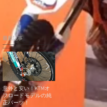
最新記事
意外と安い！KTMオ
公道走行不可モデル
フロードモデルの純
の登録について
正パーツ！