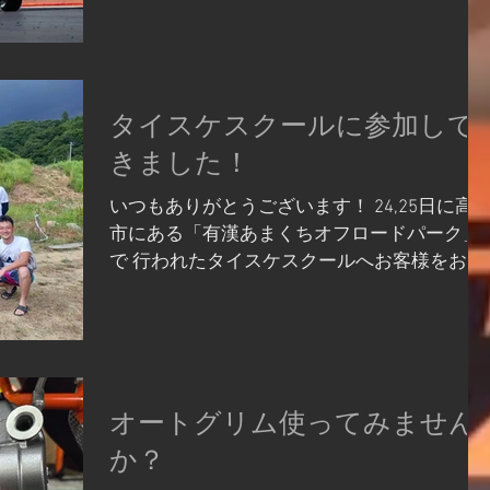
ト」では完売となっているチケットですが、
KTM...
タイスケスクールに参加して
きました！
いつもありがとうございます！ 24,25日に高
市にある「有漢あまくちオフロードパーク」
で 行われたタイスケスクールへお客様をお誘
いして参加してきました✨ 講師はタイスケ先
生こと堤 泰佑さんです！ エンデューロ国際
A級 JNCC AAクラス出場 G−NETチャンピ
オン獲得な...
オートグリム使ってみません
か？