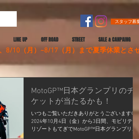
スタッフ募集
LINE UP
OFF ROAD
STREET
SALE & CANPAING
8/10（月）~8/17（月）まで夏季休業と
MotoGP™日本グランプリのチ
ケットが当たるかも！
いつもご覧いただきありがとうございます😆
2024年10月4日（金）から3日間、モビリティ
リゾートもてぎでMotoGP™日本グランプリが
開催されます。 既に「もてぎオンラインサイ