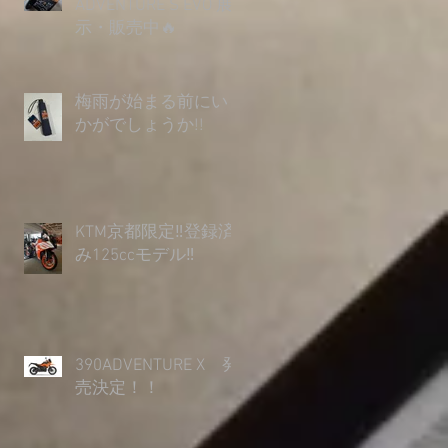
ADVENTURE S EVO 展
示・販売中🔥
梅雨が始まる前にい
かがでしょうか︎!!
KTM京都限定‼登録済
み125ccモデル‼
390ADVENTURE X 発
売決定！！