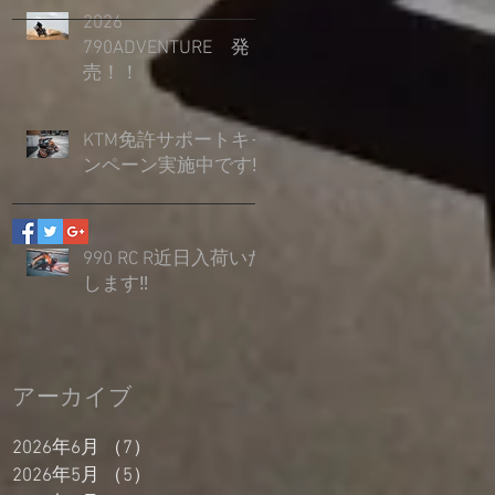
2026
790ADVENTURE 発
売！！
KTM免許サポートキャ
ンペーン実施中です‼
990 RC R近日入荷いた
します‼
アーカイブ
2026年6月
（7）
7件の記事
2026年5月
（5）
5件の記事