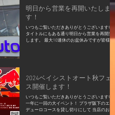
明日から営業を再開いたしま
す！
いつもご覧いただきありがとうございます😆
タイトルにもある通り明日から営業を再開致
します。 最大10連休のお盆休みですが皆様い
かがお過ごしでしょうか。 当店もまるッと一
週間連休を頂戴いたしました！ お休み期間中
にいただいたお問い合わせやオンラインスト
アの発送業務などは、順...
2024ベイシストオート秋フェ
ス開催します！
いつもご覧いただきありがとうございます😆
一年に一回の大イベント！ プラザ阪下のエン
デューロコースを貸し切りにして 当店のお客