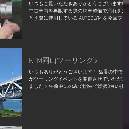
いつもご覧いただきありがとうございます😆
中古車両を再販する際の納車整備で汚れを落
とす際に使用している AUTOGLYM を今回ブレ
ーキキャリパーに使用してみました！ 以前X
やInstagramでブレーキディスクに使用した際
のビフォーアフターを投稿させていただきま
したが、...
KTM岡山ツーリング♪
いつもありがとうございます！ 猛暑の中です
がツーリングイベントを開催させていただき
ました✨ 午前中にのみで開催で総勢8台の排
量様々なバイクが揃いました！ KTM系のバイ
クを乗っていないご友人様、ご家族の方がい
らっしゃいましたら...