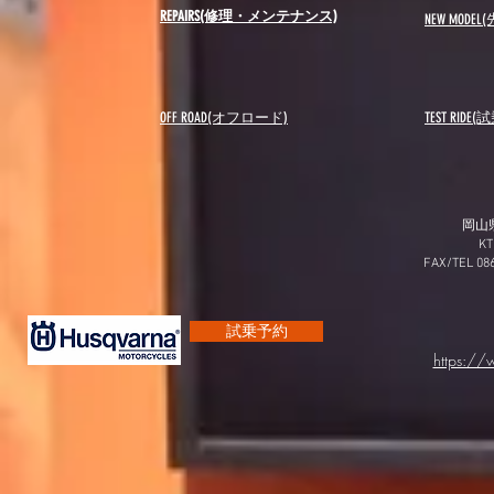
REPAIRS(修理・メンテナンス)
NEW MODEL
(
OFF ROAD(オフロード)
​TEST RIDE
岡山
K
FAX/TEL 0
試乗予約
https:/