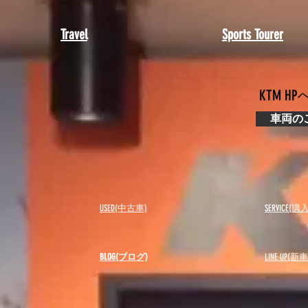
​Travel
​Sports Tourer
KTM 
車両の
USED(中古車)
SERVICE
BLOG(ブログ)
LINE UP(