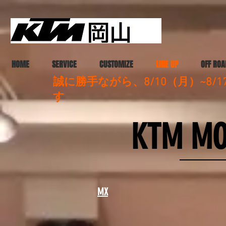
HOME
SERVICE
CUSTOMIZE
LINE UP
OFF ROA
誠に勝手ながら、8/10（月）~8
す
KTM MO
​MX