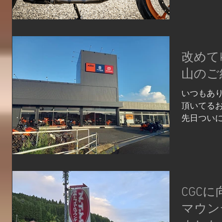
などには
取り付け
って...
改めてK
山のご
いつもあり
頂いてる
先日ついに
店頂いてか
ておりま
設置するこ
CGC
マウン