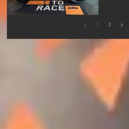
す！ まず
タンクとス
23L...
1
2