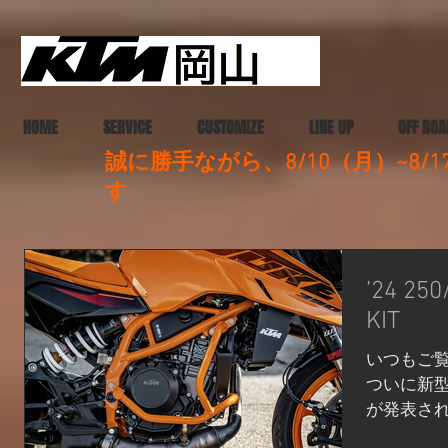
HOME
SERVICE
CUSTOMIZE
LINE UP
OFF ROA
誠に勝手ながら、8/10（月）~8
す
’24 25
KIT
いつもご覧
ついに新型2
が発表され
モデルの25