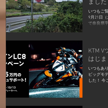
ました
いつもご覧
9月21日
で奈良県宇
テン へ 
ドエンデ
こちらのコー
KTM 
はじま
いつもあり
ビッグモ
した！ 今
ンの秋まで
あのマシン
ーンをご利用