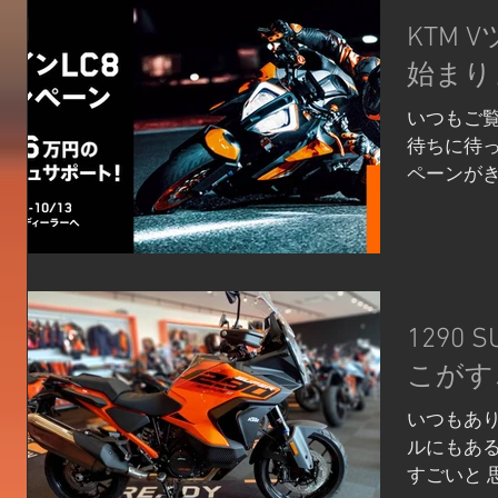
KTM 
始まり
いつもご覧
待ちに待
ペーンがき
バイクシ
す！ 憧れ
ましょう
最大120回..
1290 
こがす
いつもあり
ルにもある12
すごいと 