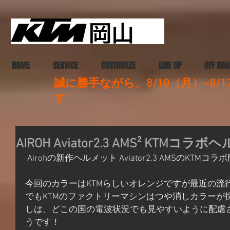
HOME
SERVICE
CUSTOMIZE
LINE UP
OFF ROA
誠に勝手ながら、8/10（月）~8
す
AIROH Aviator2.3 AMS² KTMコラ
 Airohの新作ヘルメット Aviator2.3 AMSのKT
今回のカラーはKTMらしいオレンジですが最近の流行り
でもKTMのファクトリーマシンはつや消しカラーが
しは、どこの国の電波状況でも見やすいように配慮
うです！