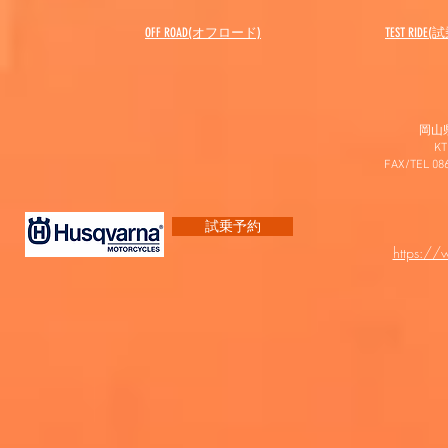
OFF ROAD(オフロード)
​TEST RIDE
岡山
K
FAX/TEL 0
試乗予約
https:/