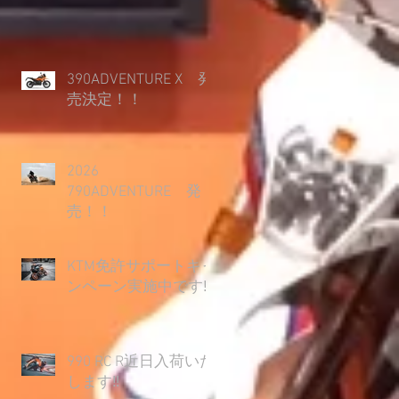
390ADVENTURE X 発
売決定！！
2026
790ADVENTURE 発
売！！
KTM免許サポートキャ
ンペーン実施中です‼
990 RC R近日入荷いた
します‼