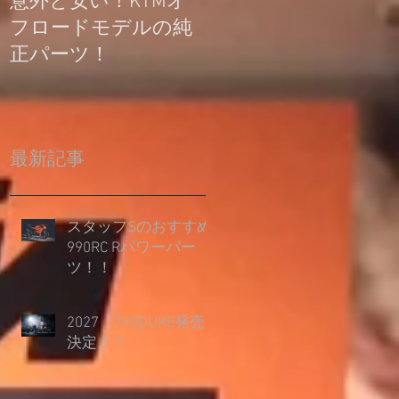
意外と安い！KTMオ
公道走行不可モデル
フロードモデルの純
の登録について
正パーツ！
最新記事
スタッフSのおすすめ
990RC Rパワーパー
ツ！！
2027 790DUKE発売
決定！！