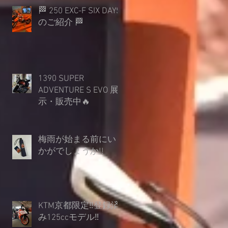
🏁 250 EXC-F SIX DAYS
のご紹介 🏁
1390 SUPER
ADVENTURE S EVO 展
示・販売中🔥
梅雨が始まる前にい
かがでしょうか︎!!
KTM京都限定‼登録済
み125ccモデル‼