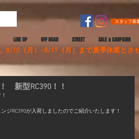
スタッフ募集
LINE UP
OFF ROAD
STREET
SALE & CANPAING
8/10（月）~8/17（月）まで夏季休業と
 新型RC390！！
す！
ンジRC390が入荷しましたのでご紹介いたします！