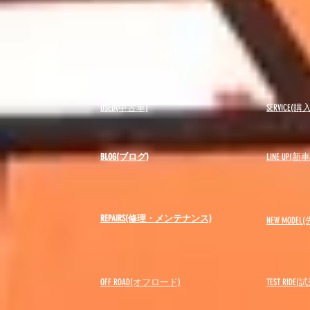
USED(中古車)
SERVICE
BLOG(ブログ)
LINE UP(
REPAIRS(修理・メンテナンス)
NEW MODEL
(
OFF ROAD(オフロード)
​TEST RIDE