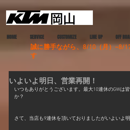
HOME
SERVICE
CUSTOMIZE
LINE UP
OFF ROA
誠に勝手ながら、8/10（月）~8
す
いよいよ明日、営業再開！
いつもありがとうございます。最大10連休のGWは
か？
さて、当店も9連休を頂いておりましたがいよいよ