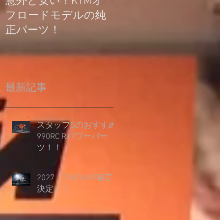
意外と安い！KTMオ
公道走行不可モデル
フロードモデルの純
の登録について
正パーツ！
最新記事
スタッフSのおすすめ
990RC Rパワーパー
ツ！！
2027 790DUKE発売
決定！！