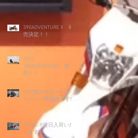
390ADVENTURE X 発
売決定！！
2026
790ADVENTURE 発
売！！
KTM免許サポートキャ
ンペーン実施中です‼
990 RC R近日入荷いた
します‼