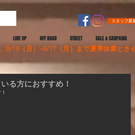
スタッフ募集
LINE UP
OFF ROAD
STREET
SALE & CANPAING
8/10（月）~8/17（月）まで夏季休業と
っている方におすすめ！
す！