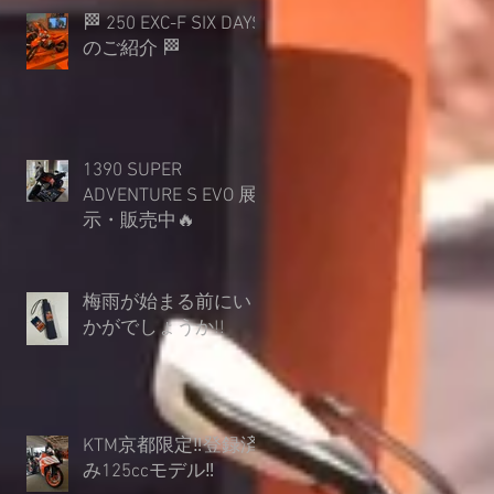
🏁 250 EXC-F SIX DAYS
のご紹介 🏁
1390 SUPER
ADVENTURE S EVO 展
示・販売中🔥
梅雨が始まる前にい
かがでしょうか︎!!
KTM京都限定‼登録済
み125ccモデル‼