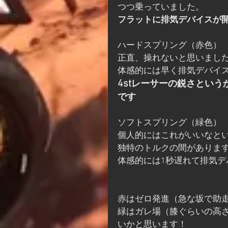
つつ乗っていました。
フラットに排気デバイスが
ハードスプリング（赤色）
正直、操れないと思いまし
体感的には早く排気デバイ
4st
レーサーの鋭さという
です
ソフトスプリング（緑色）
個人的にはこれがいいなと
独特のトルクの間がありま
体感的には1秒遅れて排気
赤はゼロ発進（急な坂で助
緑はガレ場（膝ぐらいの高
いかと思います！