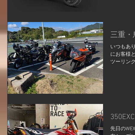
「390ADVE
三重・
いつもあり
にお客様
ツーリング
も快晴で
ピッタリ
きました！.
350E
先日のWE