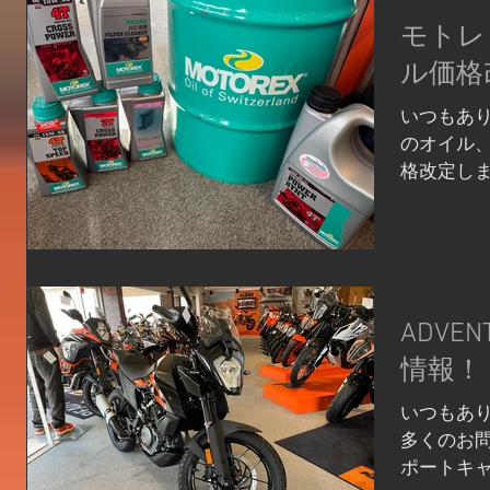
モトレ
ル価格
いつもあり
のオイル
格改定し
ています
の価格を1
ミカル類
るものは変
ADVE
情報！
いつもあり
多くのお問
ポートキャ