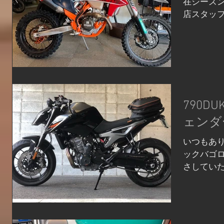
在シーズ
店スタッフの
段はほと
42歳のス
ムーズに
めてカ...
790D
ェンダ
いつもあり
ックバゴ
さしていた
してかっ
です。 そ
ンスライ
す。...