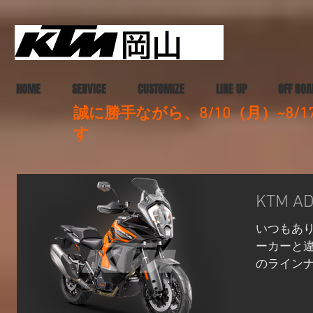
HOME
SERVICE
CUSTOMIZE
LINE UP
OFF ROA
誠に勝手ながら、8/10（月）~8
す
KTM AD
いつもあり
ーカーと違
のラインナ
ップはフラ
ADVENTU