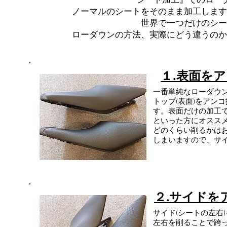
『シート加工』での
ロー
ノーマルのシートをそのまま加工します
世界で一つだけのシー
ローダウンの方法、実際にどう違うのか
１.表面を
一番単純なローダウ
トップ(表面)をアン
す。表面
だけの加工
といった方にオススメ
どのくらい削るかは
しまいますので、サ
２.サイドを
サイド(シートの左右
左右を削ることで跨