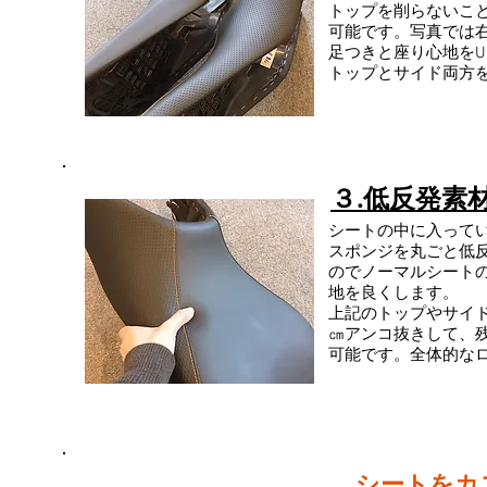
トップを削らないこ
可能です。写真では
足つきと座り心地をU
​トップとサイド両
３.低反発素
シートの中に入って
スポンジを丸ごと低
のでノーマルシート
地を良くします。
上記のトップやサイ
㎝アンコ抜きして、残
可能です。全体的な
シートをカ