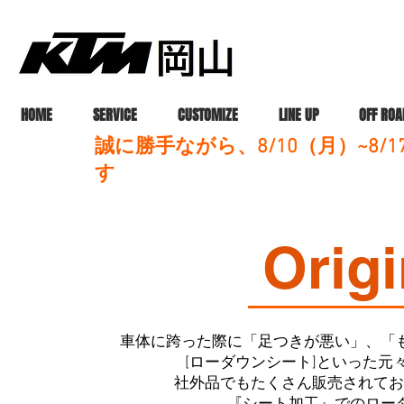
HOME
SERVICE
CUSTOMIZE
LINE UP
OFF ROA
誠に勝手ながら、8/10（月）~8
す
​Orig
車体に跨った際に「足つきが悪い」、「
​[ローダウンシート]といった
社外品でもたくさん販売されてお