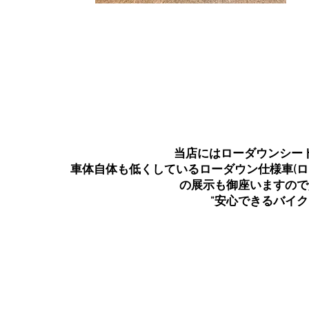
では実際に「
２～３㎝くらいでそん
写真は390DUKEのノーマル車体・シートに跨
私は身長１５６㎝ですので両足つま先が付
​そのまま３㎝の台(オレンジ色)に足を乗せたところ
要はシートを３㎝ローダウン仕様に
たかが３
当店にはローダウンシー
車体自体も低くしているローダウン仕様車(
の
展示も御座いますので
​”安心できるバイ