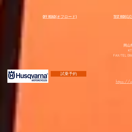
OFF ROAD(オフロード)
​TEST RIDE
岡山
K
FAX/TEL 0
試乗予約
https:/