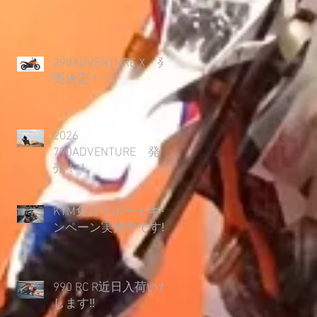
390ADVENTURE X 発
売決定！！
2026
790ADVENTURE 発
売！！
KTM免許サポートキャ
ンペーン実施中です‼
990 RC R近日入荷いた
します‼