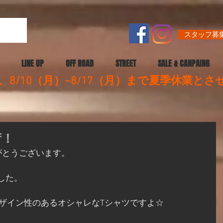
スタッフ募集
LINE UP
OFF ROAD
STREET
SALE & CANPAING
8/10（月）~8/17（月）まで夏季休業と
荷！
がとうございます。
した。
デザイン性のあるオシャレなTシャツですよ☆