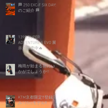
🏁 250 EXC-F SIX DAYS
のご紹介 🏁
1390 SUPER
ADVENTURE S EVO 展
示・販売中🔥
梅雨が始まる前にい
かがでしょうか︎!!
KTM京都限定‼登録済
み125ccモデル‼