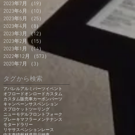
2023年7月
（19）
19件の記事
2023年6月
（10）
10件の記事
2023年5月
（25）
25件の記事
2023年4月
（8）
8件の記事
2023年3月
（12）
12件の記事
2023年2月
（15）
15件の記事
2023年1月
（14）
14件の記事
2022年12月
（573）
573件の記事
2020年7月
（3）
3件の記事
タグから検索
アパレル
アルミパーツ
イベント
オフロード
オンロード
カスタム
カスタム販売車
カーボンパーツ
キャンペーン
サスペンション
スプロケット
ツーリング
ニューモデル
フロントフォーク
ブレーキ
マフラー
メンテナンス
モタード
ラリー
リヤサスペンション
レース