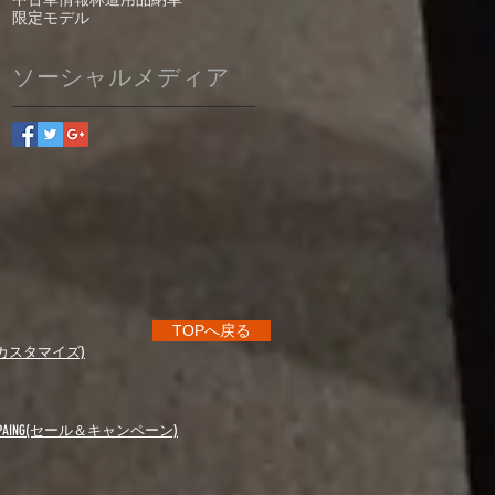
中古車情報
林道
用品
納車
限定モデル
ソーシャルメディア
TOPへ戻る
ze(カスタマイズ)
CANPAING(セール＆キャンペーン)