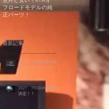
意外と安い！KTMオ
公道走行不可モデル
フロードモデルの純
の登録について
正パーツ！
最新記事
スタッフSのおすすめ
990RC Rパワーパー
ツ！！
2027 790DUKE発売
決定！！