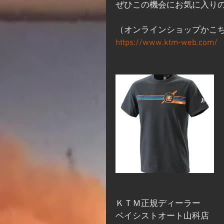
ぜひこの機会にお気に入り
（オンラインショップかこち
https://www.ktm-web.com/
ＫＴＭ正規ディーラー
ベイシストオート山科店