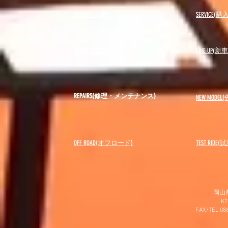
USED(中古車)
SERVICE
BLOG(ブログ)
LINE UP(
REPAIRS(修理・メンテナンス)
NEW MODEL
(
OFF ROAD(オフロード)
​TEST RIDE
岡山
K
FAX/TEL 0