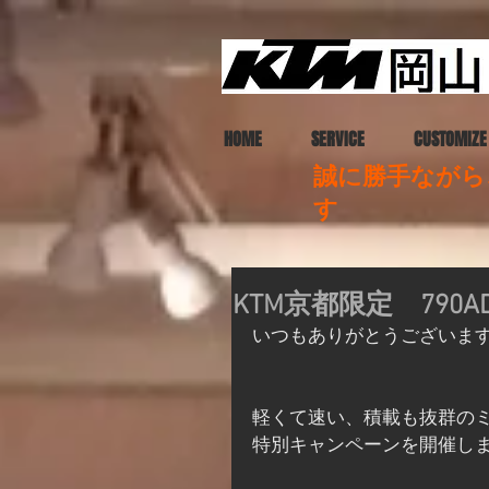
HOME
SERVICE
CUSTOMIZE
誠に勝手ながら、
す
KTM京都限定 790
いつもありがとうございま
軽くて速い、積載も抜群のミド
特別キャンペーンを開催し