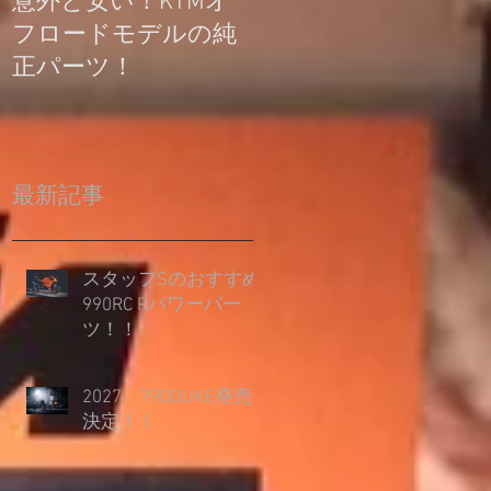
意外と安い！KTMオ
公道走行不可モデル
フロードモデルの純
の登録について
正パーツ！
最新記事
スタッフSのおすすめ
990RC Rパワーパー
ツ！！
2027 790DUKE発売
決定！！