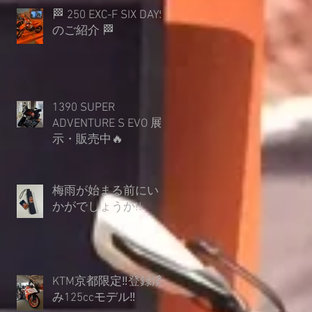
🏁 250 EXC-F SIX DAYS
のご紹介 🏁
1390 SUPER
ADVENTURE S EVO 展
示・販売中🔥
梅雨が始まる前にい
かがでしょうか︎!!
KTM京都限定‼登録済
み125ccモデル‼