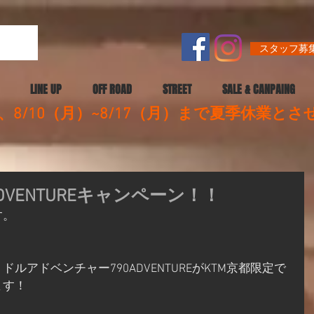
スタッフ募集
LINE UP
OFF ROAD
STREET
SALE & CANPAING
8/10（月）~8/17（月）まで夏季休業と
ADVENTUREキャンペーン！！
す。
ルアドベンチャー790ADVENTUREがKTM京都限定で
ます！