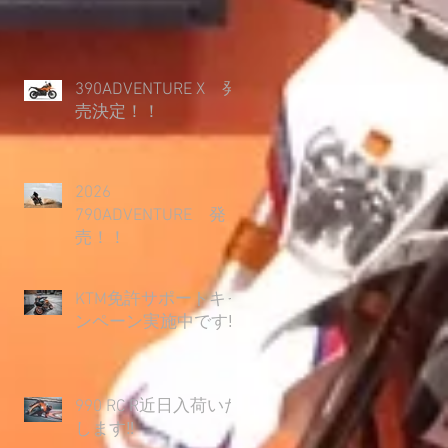
390ADVENTURE X 発
売決定！！
2026
790ADVENTURE 発
売！！
KTM免許サポートキャ
ンペーン実施中です‼
990 RC R近日入荷いた
します‼