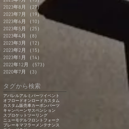
2023年9月
（13）
13件の記事
2023年8月
（27）
27件の記事
2023年7月
（19）
19件の記事
2023年6月
（10）
10件の記事
2023年5月
（25）
25件の記事
2023年4月
（8）
8件の記事
2023年3月
（12）
12件の記事
2023年2月
（15）
15件の記事
2023年1月
（14）
14件の記事
2022年12月
（573）
573件の記事
2020年7月
（3）
3件の記事
タグから検索
アパレル
アルミパーツ
イベント
オフロード
オンロード
カスタム
カスタム販売車
カーボンパーツ
キャンペーン
サスペンション
スプロケット
ツーリング
ニューモデル
フロントフォーク
ブレーキ
マフラー
メンテナンス