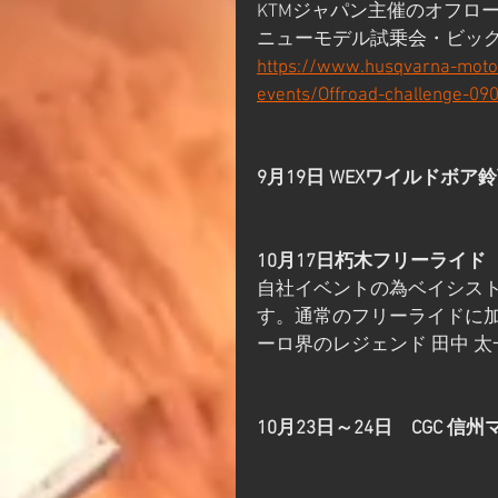
KTMジャパン主催のオフロ
ニューモデル試乗会・ビッ
https://www.husqvarna-motor
events/Offroad-challenge-090
9月19日 WEXワイルドボア
10月17日朽木フリーライ
自社イベントの為ベイシス
す。通常のフリーライドに加
ーロ界のレジェンド 田中 
10月23日～24日　
CGC 信州