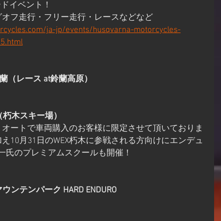
ードイベント！
グオフ走行・フリー走行・レースなどなど
cycles.com/ja-jp/events/husqvarna-motorcycles-
5.html
鈴蘭（レース at鈴蘭高原）
ド（朽木スキー場）
トオートで車両購入のお客様に限定させて頂いておりま
え10月31日のWEX朽木に参戦される方向けにエンデュ
太一氏のプレミアムスクールも開催！
マウンテンパーク HARD ENDURO