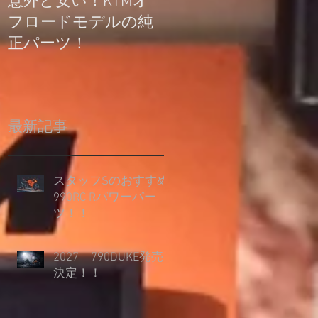
意外と安い！KTMオ
公道走行不可モデル
フロードモデルの純
の登録について
正パーツ！
最新記事
スタッフSのおすすめ
990RC Rパワーパー
ツ！！
2027 790DUKE発売
決定！！