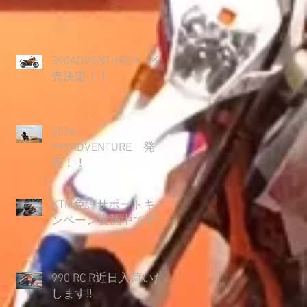
390ADVENTURE X 発
売決定！！
2026
790ADVENTURE 発
売！！
KTM免許サポートキャ
ンペーン実施中です‼
990 RC R近日入荷いた
します‼