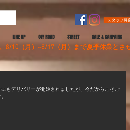
スタッフ募集
LINE UP
OFF ROAD
STREET
SALE & CANPAING
8/10（月）~8/17（月）まで夏季休業と
が日本にもデリバリーが開始されましたが、今だからこそご
す。