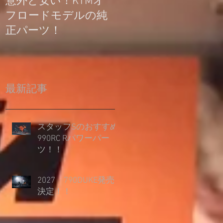
意外と安い！KTMオ
公道走行不可モデル
フロードモデルの純
の登録について
正パーツ！
最新記事
スタッフSのおすすめ
990RC Rパワーパー
ツ！！
2027 790DUKE発売
決定！！