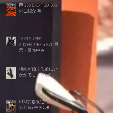
🏁 250 EXC-F SIX DAYS
のご紹介 🏁
1390 SUPER
ADVENTURE S EVO 展
示・販売中🔥
梅雨が始まる前にい
かがでしょうか︎!!
KTM京都限定‼登録済
み125ccモデル‼