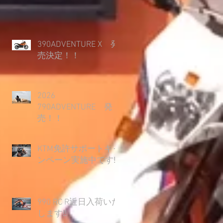
390ADVENTURE X 発
売決定！！
2026
790ADVENTURE 発
売！！
KTM免許サポートキャ
ンペーン実施中です‼
990 RC R近日入荷いた
します‼