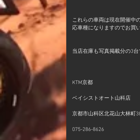
これらの車両は現在開催中
応車種になりますのでお買
当店在庫も写真掲載分の3
KTM京都
ベイシストオート山科店
京都市山科区北花山大林町38
075-286-8626