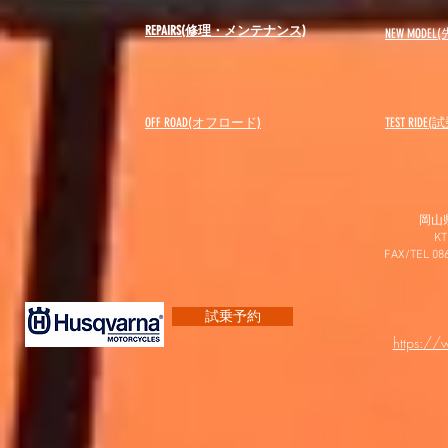
REPAIRS(修理・メンテナンス)
NEW MODEL
(
OFF ROAD(オフロード)
​TEST RIDE
岡山
K
FAX/TEL 0
試乗予約
https:/