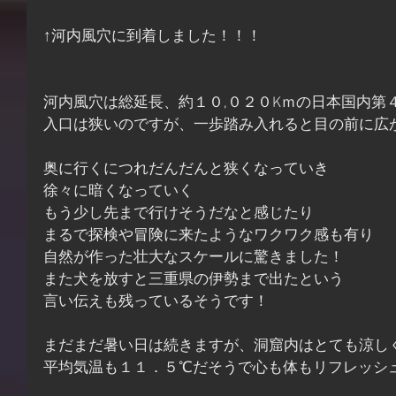
↑河内風穴に到着しました！！！
河内風穴は総延長、約１０,０２０Kｍの日本国内第
入口は狭いのですが、一歩踏み入れると目の前に広
奥に行くにつれだんだんと狭くなっていき
徐々に暗くなっていく
もう少し先まで行けそうだなと感じたり
まるで探検や冒険に来たようなワクワク感も有り
自然が作った壮大なスケールに驚きました！
また犬を放すと三重県の伊勢まで出たという
言い伝えも残っているそうです！
まだまだ暑い日は続きますが、洞窟内はとても涼し
平均気温も１１．５℃だそうで心も体もリフレッシ