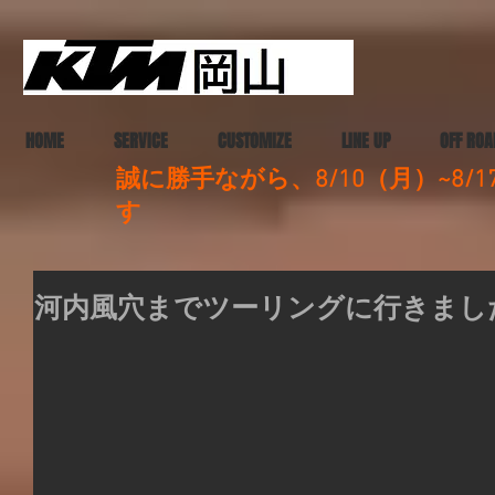
HOME
SERVICE
CUSTOMIZE
LINE UP
OFF ROA
誠に勝手ながら、8/10（月）~8
す
河内風穴までツーリングに行きまし