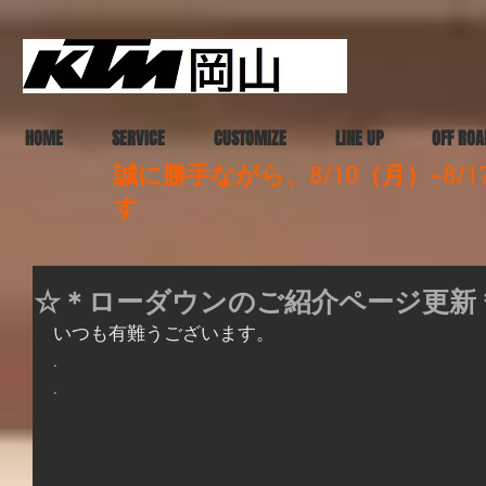
HOME
SERVICE
CUSTOMIZE
LINE UP
OFF ROA
誠に勝手ながら、8/10（月）~8
す
☆＊ローダウンのご紹介ページ更新
いつも有難うございます。
.
.