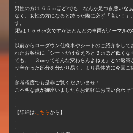
.
男性の方(１６５㎝ほど)でも「なんか足つき悪いな
なく、女性の方になると跨った際に必ず「高い！」
す。
(私は１５６㎝女ですがほとんどの車両がノーマルの状
.
以前からローダウン仕様車やシートのご紹介をして
れたお客様に「シートだけ変えると３㎝ほど低くな
ても、「３㎝ってそんな変わらんよねぇ」との返答
り辛かった部分を分かり易く、より具体的に今回ご
.
参考程度でも是非ご覧くださいませ！
ご不明な点が御座いましたらお気軽にお問い合わせ
.
.
【詳細は
こちら
から】
.
.