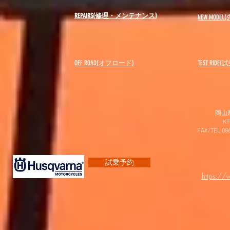
REPAIRS(修理・メンテナンス)
NEW MODEL
(
OFF ROAD(オフロード)
​TEST RIDE
岡山
K
FAX/TEL 0
試乗予約
https:/