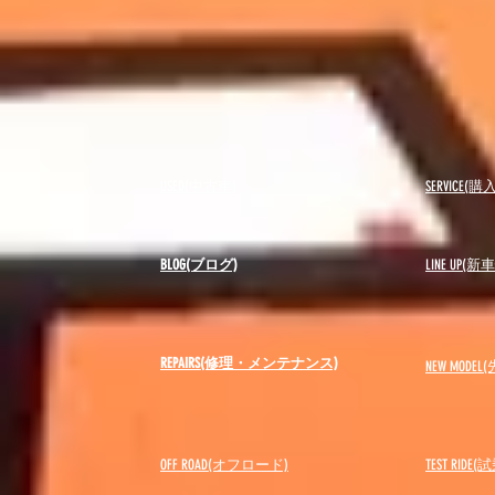
USED(中古車)
SERVICE
BLOG(ブログ)
LINE UP(
REPAIRS(修理・メンテナンス)
NEW MODEL
(
OFF ROAD(オフロード)
​TEST RIDE