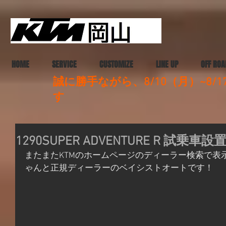
HOME
SERVICE
CUSTOMIZE
LINE UP
OFF ROA
誠に勝手ながら、8/10（月）~8
す
1290SUPER ADVENTURE R 試乗
またまたKTMのホームページのディーラー検索で表
ゃんと正規ディーラーのベイシストオートです！