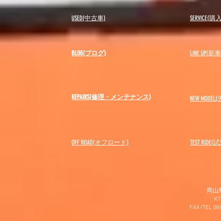
USED(中古車)
SERVICE
BLOG(ブログ)
LINE UP(
REPAIRS(修理・メンテナンス)
NEW MODEL
(
OFF ROAD(オフロード)
​TEST RIDE
岡山
K
FAX/TEL 0