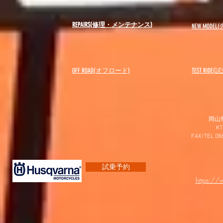
REPAIRS(修理・メンテナンス)
NEW MODEL
(
OFF ROAD(オフロード)
​TEST RIDE
岡山
K
FAX/TEL 0
試乗予約
https:/