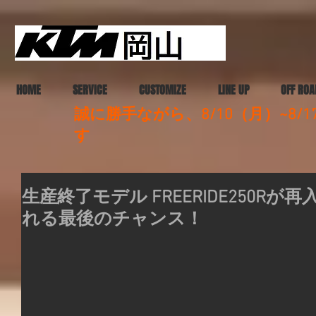
HOME
SERVICE
CUSTOMIZE
LINE UP
OFF ROA
誠に勝手ながら、8/10（月）~8
す
生産終了モデル FREERIDE250R
れる最後のチャンス！