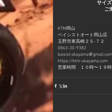
サイズ
ご
KTM岡山
ベイシストオート岡山店
玉野市東高崎２５-７２
0863-30-9382
baisist.okayama＠gmail.co
https://ktm-okayama.com
営業時間　１０時〜１９時