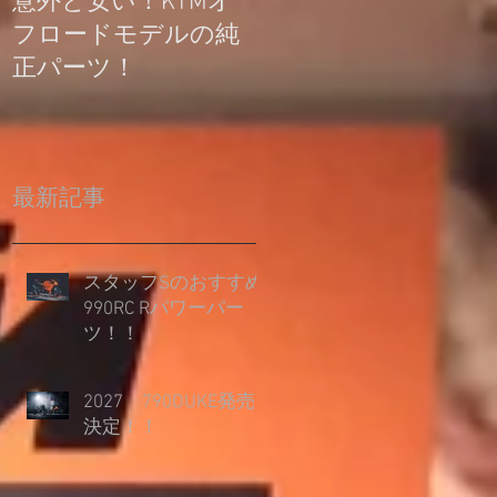
意外と安い！KTMオ
公道走行不可モデル
フロードモデルの純
の登録について
正パーツ！
最新記事
スタッフSのおすすめ
990RC Rパワーパー
ツ！！
2027 790DUKE発売
決定！！