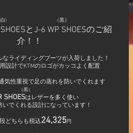
                                   　（白)                                        （黒）
 SHOESとJ-6 WP SHOESのご紹
介！！
ルなライディングブーツが入荷しました！
rsの専用設計でKTMのロゴがカッコよく配置
通気性重視で足の蒸れを防いでくれます
（黒）
IR SHOES
はレザーを多く使い
防いでくれる設計になっています！
24,325
段どちらも税込
円