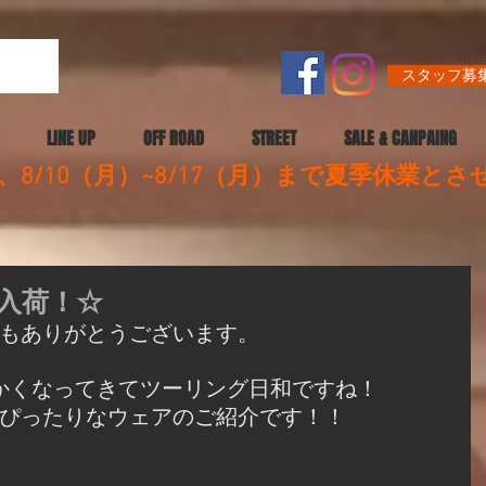
スタッフ募集
LINE UP
OFF ROAD
STREET
SALE & CANPAING
8/10（月）~8/17（月）まで夏季休業と
入荷！☆
もありがとうございます。
かくなってきてツーリング日和ですね！
ぴったりなウェアのご紹介です！！