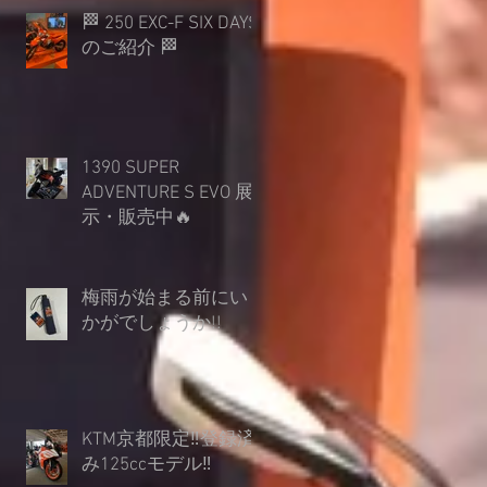
🏁 250 EXC-F SIX DAYS
のご紹介 🏁
1390 SUPER
ADVENTURE S EVO 展
示・販売中🔥
梅雨が始まる前にい
かがでしょうか︎!!
KTM京都限定‼登録済
み125ccモデル‼