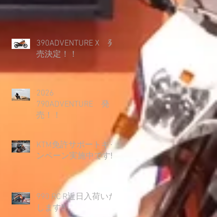
390ADVENTURE X 発
売決定！！
2026
790ADVENTURE 発
売！！
KTM免許サポートキャ
ンペーン実施中です‼
990 RC R近日入荷いた
します‼