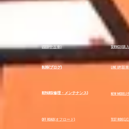
USED(中古車)
SERVICE
BLOG(ブログ)
LINE UP(
REPAIRS(修理・メンテナンス)
NEW MODEL
(
OFF ROAD(オフロード)
​TEST RIDE