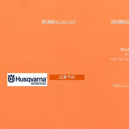
OFF ROAD(オフロード)
​TEST RIDE
岡山
K
FAX/TEL 0
試乗予約
https:/